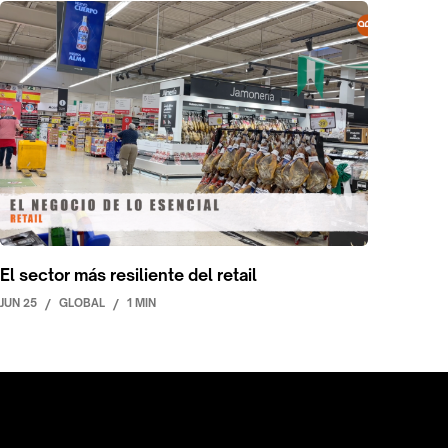
El sector más resiliente del retail
JUN 25
/
GLOBAL
/
1 MIN