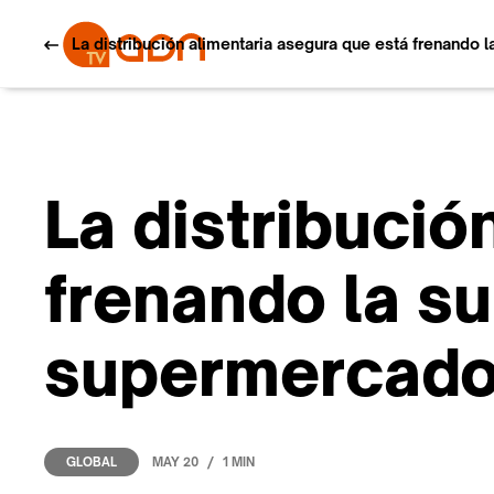
La distribución alimentaria asegura que está frenando
La distribució
frenando la su
supermercad
/
MAY 20
1 MIN
GLOBAL