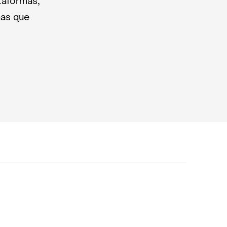
taformas,
nas que