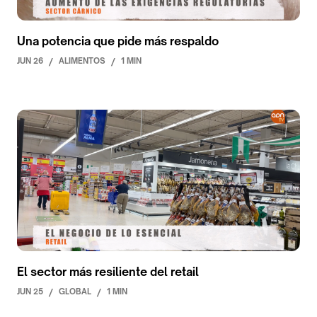
Una potencia que pide más respaldo
JUN 26
/
ALIMENTOS
/
1 MIN
El sector más resiliente del retail
JUN 25
/
GLOBAL
/
1 MIN