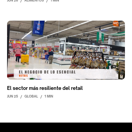
JUN 26
/
ALIMENTOS
/
1 MIN
El sector más resiliente del retail
JUN 25
/
GLOBAL
/
1 MIN