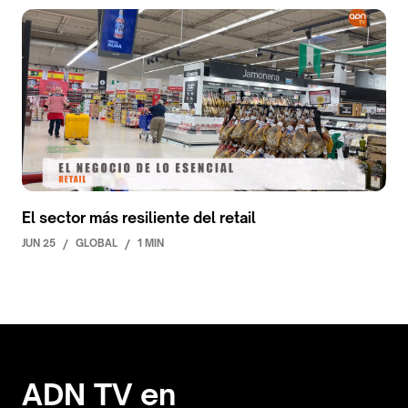
El sector más resiliente del retail
JUN 25
/
GLOBAL
/
1 MIN
ADN TV en