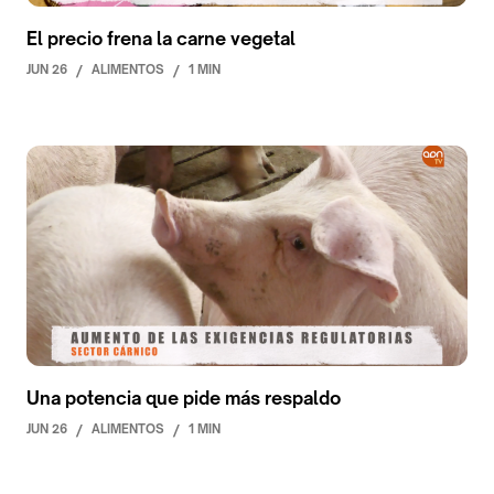
El precio frena la carne vegetal
JUN 26
/
ALIMENTOS
/
1 MIN
Una potencia que pide más respaldo
JUN 26
/
ALIMENTOS
/
1 MIN