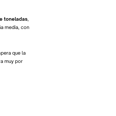
de toneladas
,
aña media, con
spera que la
tra muy por