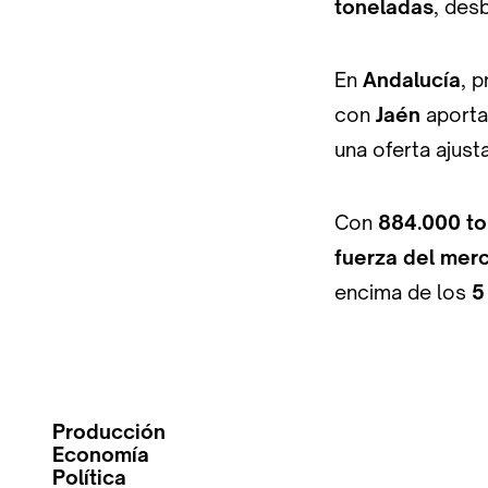
toneladas
, des
En
Andalucía
, 
con
Jaén
aport
una oferta ajust
Con
884.000 to
fuerza del merc
encima de los
5
Producción
Economía
Política