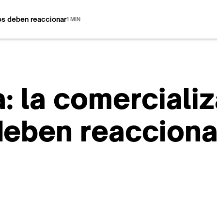
ios deben reaccionar
1 MIN
a: la comerciali
 deben reacciona