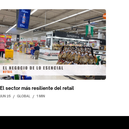
El sector más resiliente del retail
JUN 25
/
GLOBAL
/
1 MIN