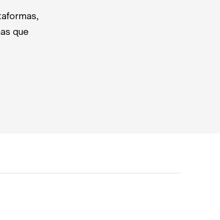
taformas,
nas que