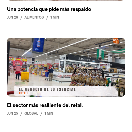
Una potencia que pide más respaldo
JUN 26
/
ALIMENTOS
/
1 MIN
El sector más resiliente del retail
JUN 25
/
GLOBAL
/
1 MIN