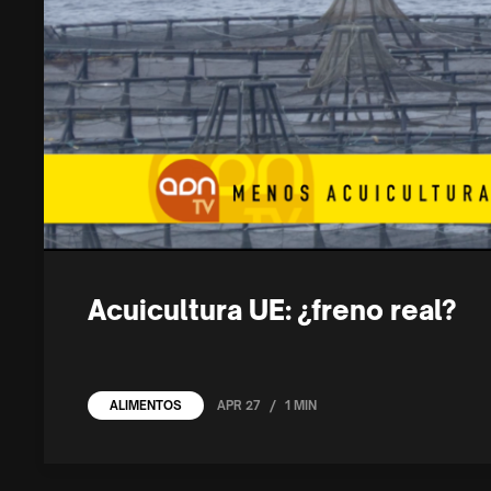
Acuicultura UE: ¿freno real?
/
APR 27
1 MIN
ALIMENTOS