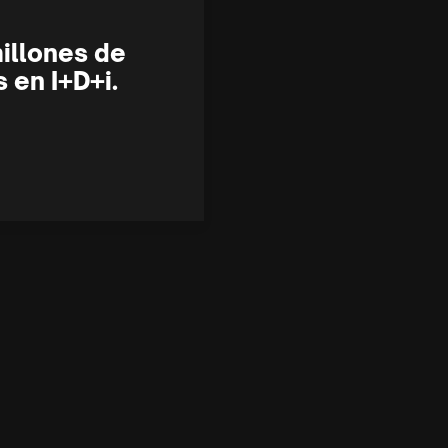
millones de
 en I+D+i.