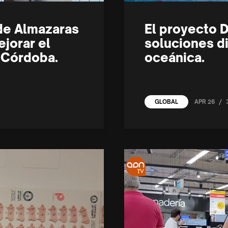
de Almazaras
El proyecto D
ejorar el
soluciones di
 Córdoba.
oceánica.
/
APR 26
GLOBAL