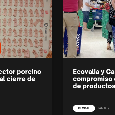
ector porcino
Ecovalia y Ca
al cierre de
compromiso 
de productos
/
JAN 8
GLOBAL