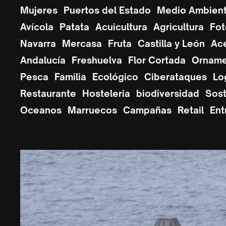
Mujeres
Puertos del Estado
Medio Ambien
Avícola
Patata
Acuicultura
Agricultura
Fot
Navarra
Mercasa
Fruta
Castilla y León
Ace
Andalucía
Freshuelva
Flor Cortada
Orname
Pesca
Familia
Ecológico
Ciberataques
Lo
Restaurante
Hosteleria
biodiversidad
Sost
Oceanos
Marruecos
Campañas
Retail
Ent