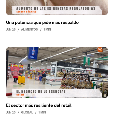
Una potencia que pide más respaldo
JUN 26
/
ALIMENTOS
/
1 MIN
El sector más resiliente del retail
JUN 25
/
GLOBAL
/
1 MIN