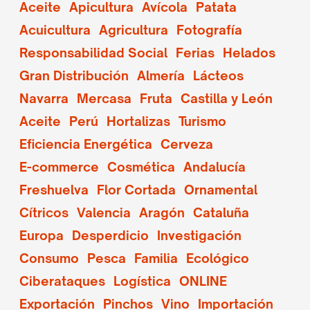
Aceite
Apicultura
Avícola
Patata
Acuicultura
Agricultura
Fotografía
Responsabilidad Social
Ferias
Helados
Gran Distribución
Almería
Lácteos
Navarra
Mercasa
Fruta
Castilla y León
Aceite
Perú
Hortalizas
Turismo
Eficiencia Energética
Cerveza
E-commerce
Cosmética
Andalucía
Freshuelva
Flor Cortada
Ornamental
Cítricos
Valencia
Aragón
Cataluña
Europa
Desperdicio
Investigación
Consumo
Pesca
Familia
Ecológico
Ciberataques
Logística
ONLINE
Exportación
Pinchos
Vino
Importación