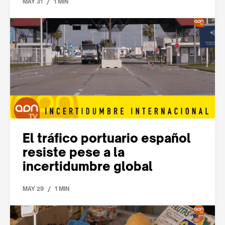
/
MAY 31
1 MIN
El tráfico portuario español
resiste pese a la
incertidumbre global
/
MAY 29
1 MIN