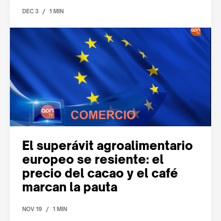
/
DEC 3
1 MIN
El superávit agroalimentario
europeo se resiente: el
precio del cacao y el café
marcan la pauta
/
NOV 19
1 MIN