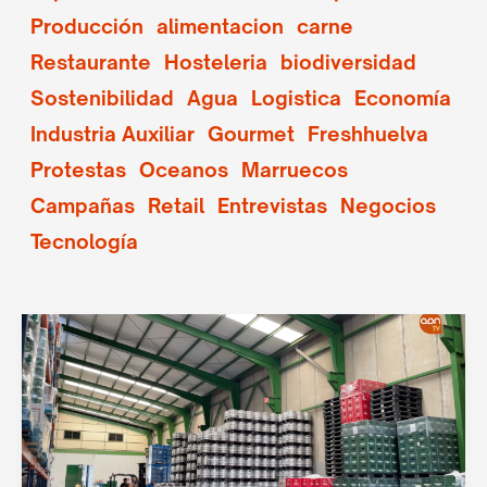
Producción
alimentacion
carne
Restaurante
Hosteleria
biodiversidad
Sostenibilidad
Agua
Logistica
Economía
Industria Auxiliar
Gourmet
Freshhuelva
Protestas
Oceanos
Marruecos
Campañas
Retail
Entrevistas
Negocios
Tecnología