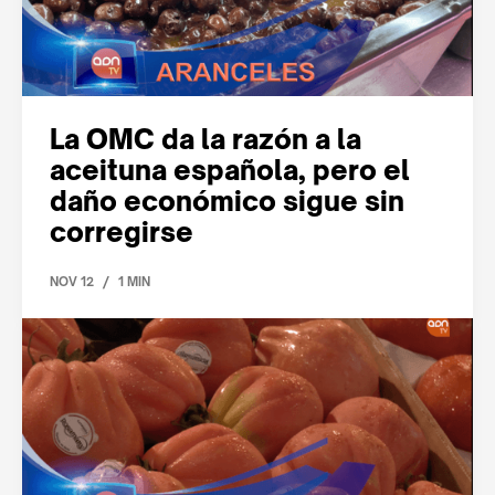
La OMC da la razón a la
aceituna española, pero el
daño económico sigue sin
corregirse
/
NOV 12
1 MIN