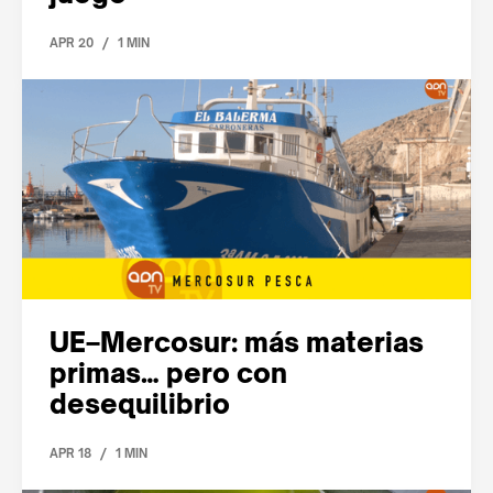
/
APR 20
1 MIN
UE–Mercosur: más materias
primas… pero con
desequilibrio
/
APR 18
1 MIN