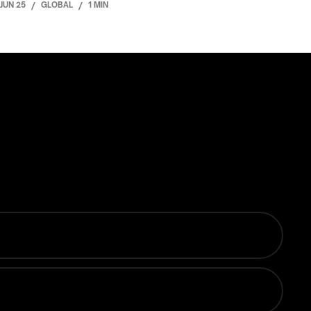
JUN 25
/
GLOBAL
/
1 MIN