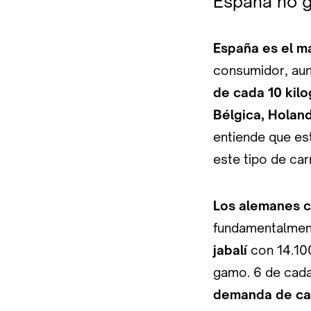
España no g
España es el m
consumidor, aun
de cada 10 kil
Bélgica, Holanda
entiende que est
este tipo de car
Los alemanes c
fundamentalment
jabalí
con 14.10
gamo. 6 de cada
demanda de car