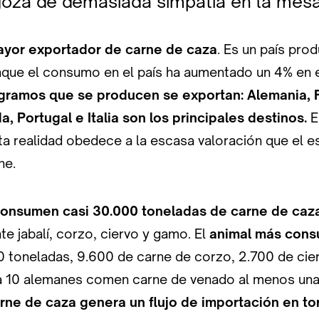
oza de demasiada simpatía en la mesa
ayor exportador de carne de caza
. Es un país pro
que el consumo en el país ha aumentado un 4% en e
ogramos que se producen se exportan: Alemania, F
, Portugal e Italia son los principales destinos.
E
a realidad obedece a la escasa valoración que el e
ne.
onsumen casi 30.000 toneladas de carne de caz
e jabalí, corzo, ciervo y gamo. El
animal más cons
0 toneladas, 9.600 de carne de corzo, 2.700 de cie
 10 alemanes comen carne de venado al menos una 
ne de caza genera un flujo de importación en tor