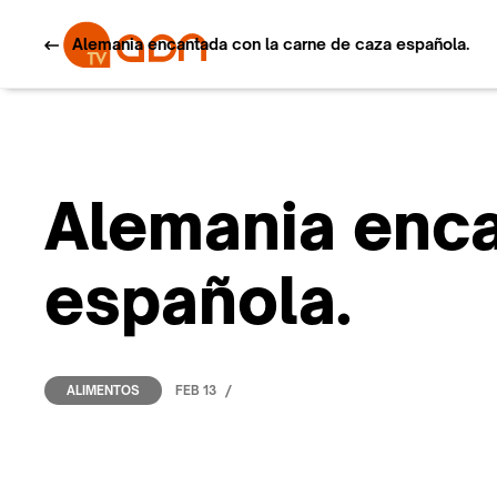
Alemania encantada con la carne de caza española.
Alemania enca
española.
/
FEB 13
ALIMENTOS