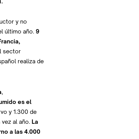
.
ductor y no
l último año.
9
rancia,
l sector
spañol realiza de
a
,
umido es el
rvo y 1.300 de
vez al año.
La
no a las 4.000