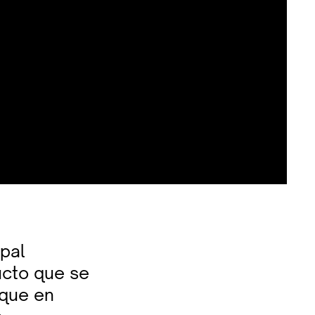
ipal
ucto que se
 que en