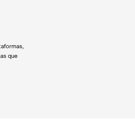
taformas,
nas que