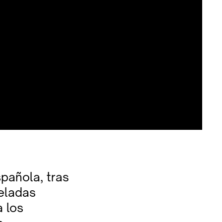
pañola, tras
eladas
 los