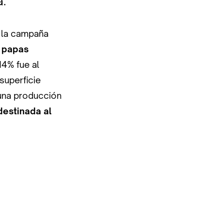
a.
 la campaña
s papas
 14% fue al
superficie
 una producción
destinada al