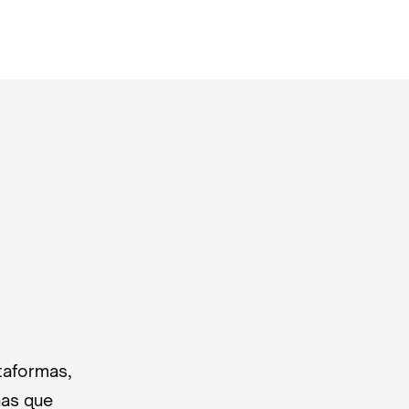
taformas,
nas que