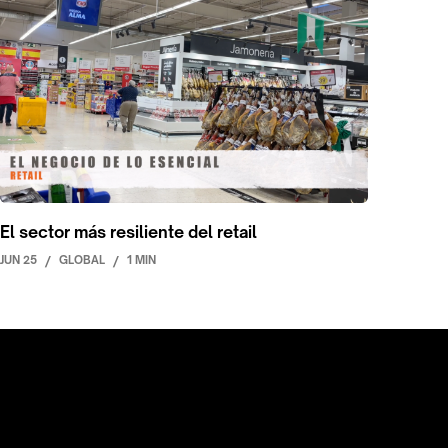
El sector más resiliente del retail
JUN 25
/
GLOBAL
/
1 MIN