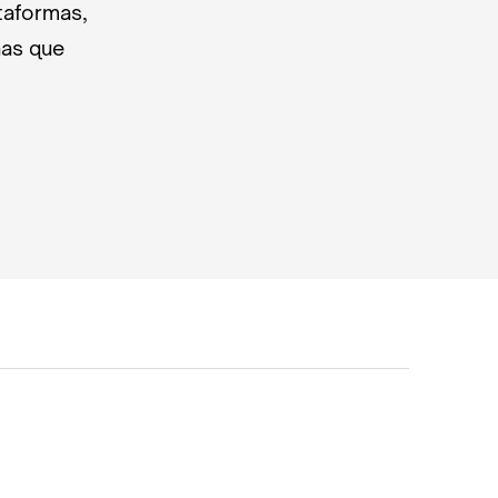
taformas,
nas que