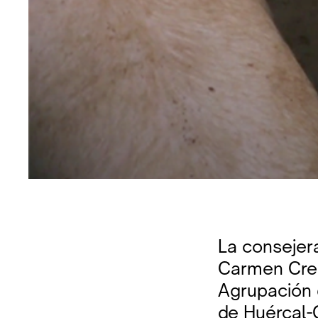
La consejera
Carmen Cres
Agrupación 
de Huércal-