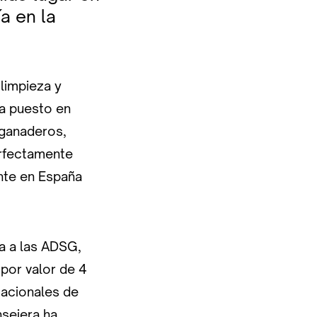
a en la
limpieza y
ha puesto en
, ganaderos,
erfectamente
nte en España
a a las ADSG,
por valor de 4
Nacionales de
nsejera ha