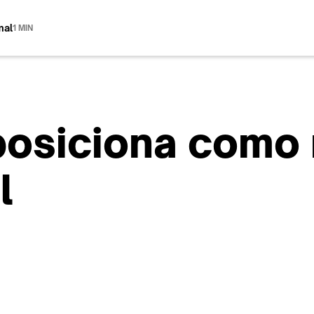
mal
1 MIN
posiciona como 
l