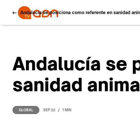
Andalucía se posiciona como referente en sanidad ani
Andalucía se 
sanidad anima
/
SEP 22
1 MIN
GLOBAL