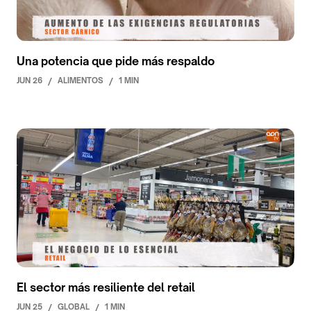
Una potencia que pide más respaldo
JUN 26
/
ALIMENTOS
/
1 MIN
El sector más resiliente del retail
JUN 25
/
GLOBAL
/
1 MIN