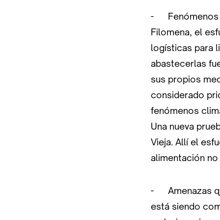
- Fenómenos nat
Filomena, el es
logísticas para 
abastecerlas fu
sus propios med
considerado pri
fenómenos clima
Una nueva prueb
Vieja. Allí el e
alimentación no
- Amenazas que 
está siendo com