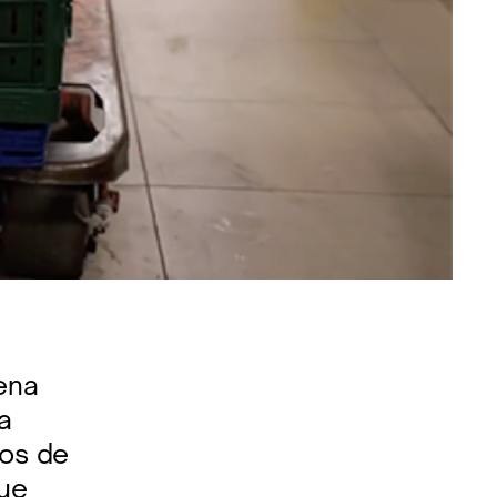
ena
a
dos de
fue