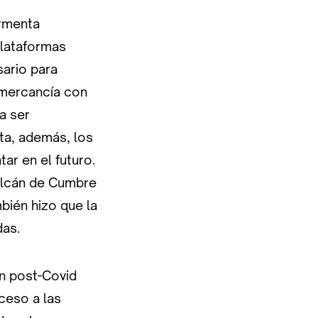
ormenta
plataformas
sario para
 mercancía con
a ser
ta, además, los
r en el futuro.
volcán de Cumbre
mbién hizo que la
das.
n post-Covid
ceso a las