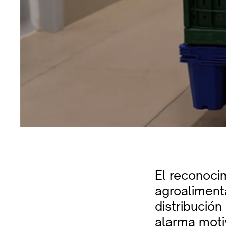
El reconoci
agroalimenta
distribución
alarma moti