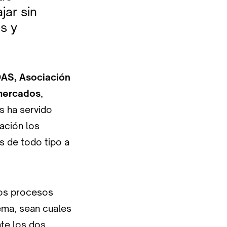
jar sin
os y
AS, Asociación
rmercados
,
s ha servido
tación los
s de todo tipo a
 los procesos
lema, sean cuales
te los dos