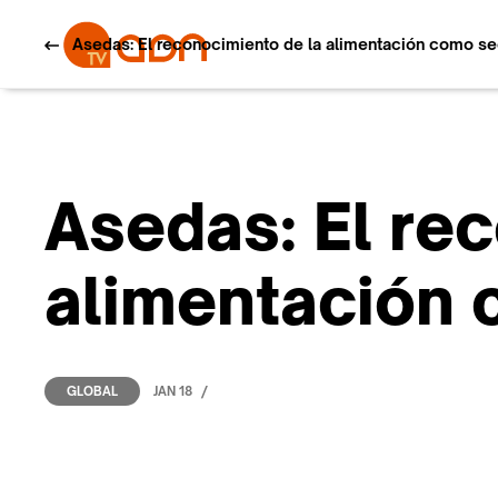
Asedas: El reconocimiento de la alimentación como sec
Asedas: El re
alimentación 
/
JAN 18
GLOBAL