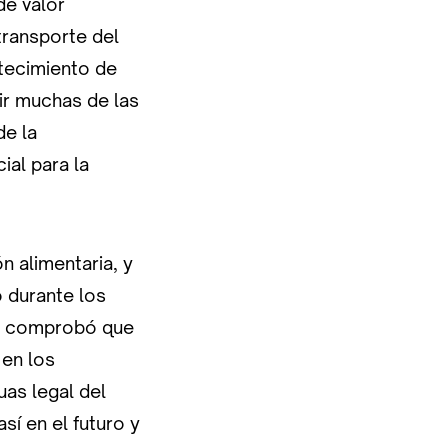
de valor
transporte del
tecimiento de
r muchas de las
de la
ial para la
n alimentaria, y
o durante los
nía comprobó que
 en los
as legal del
í en el futuro y