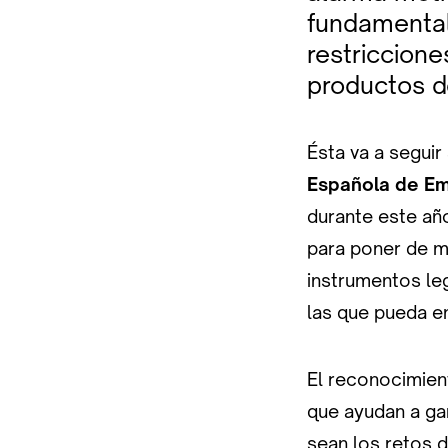
fundamental
restriccione
productos d
Ésta va a seguir
Española de Em
durante este añ
para poner de ma
instrumentos leg
las que pueda en
El reconocimient
que ayudan a gar
sean los retos 