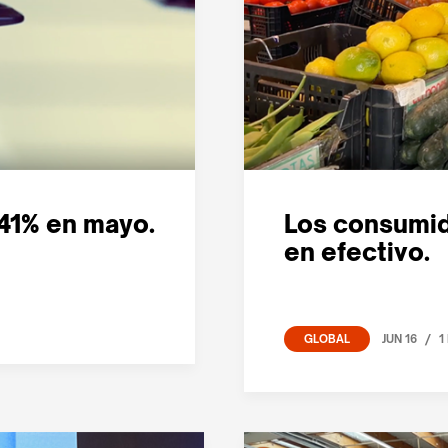
 41% en mayo.
Los consumid
en efectivo.
/
JUN 16
1
GLOBAL