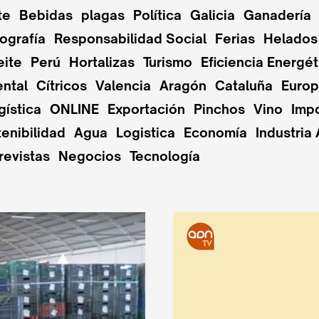
te
Bebidas
plagas
Política
Galicia
Ganadería
ografía
Responsabilidad Social
Ferias
Helados
eite
Perú
Hortalizas
Turismo
Eficiencia Energét
ntal
Cítricos
Valencia
Aragón
Cataluña
Euro
gística
ONLINE
Exportación
Pinchos
Vino
Imp
enibilidad
Agua
Logistica
Economía
Industria 
revistas
Negocios
Tecnología