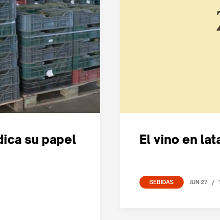
ndica su papel
El vino en la
/
JUN 27
BEBIDAS