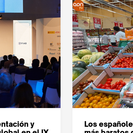
entación y
Los españole
lobal en el IX
más baratos 