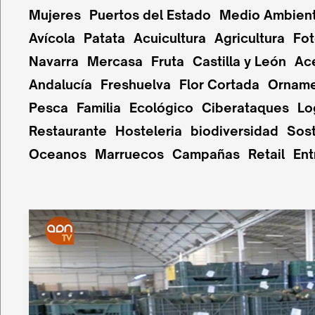
Mujeres
Puertos del Estado
Medio Ambien
Avícola
Patata
Acuicultura
Agricultura
Fot
Navarra
Mercasa
Fruta
Castilla y León
Ac
Andalucía
Freshuelva
Flor Cortada
Orname
Pesca
Familia
Ecológico
Ciberataques
Lo
Restaurante
Hosteleria
biodiversidad
Sost
Oceanos
Marruecos
Campañas
Retail
Ent