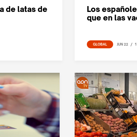
a de latas de
Los españole
que en las v
/
JUN 22
1
GLOBAL