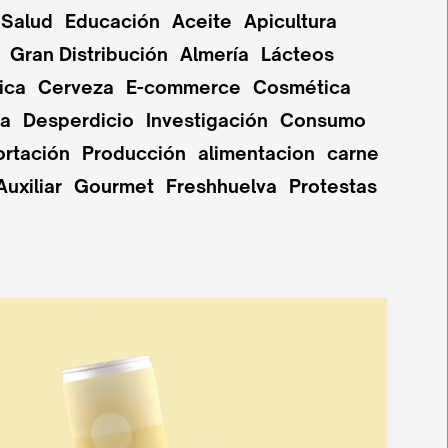
Salud
Educación
Aceite
Apicultura
Gran Distribución
Almería
Lácteos
ica
Cerveza
E-commerce
Cosmética
pa
Desperdicio
Investigación
Consumo
ortación
Producción
alimentacion
carne
Auxiliar
Gourmet
Freshhuelva
Protestas