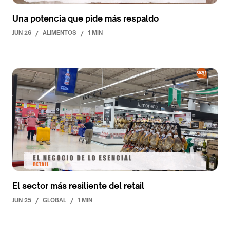
Una potencia que pide más respaldo
JUN 26
/
ALIMENTOS
/
1 MIN
El sector más resiliente del retail
JUN 25
/
GLOBAL
/
1 MIN