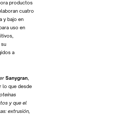
bora productos
elaboran cuatro
a y bajo en
 para uso en
itivos,
 su
gidos a
ger
Sanygran
,
r lo que desde
oteínas
tos y que el
as: extrusión,