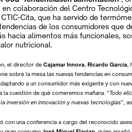
 en colaboración del Centro Tecnológi
, CTIC-Cita, que ha servido de termóme
s tendencias de los consumidores que
s hacia alimentos más funcionales, so
lor nutricional.
ón, el director de
Cajamar Innova
,
Ricardo García
,
one sobre la mesa las nuevas tendencias en consu
adaptando a un consumidor más exigente y con nu
a la cuestión de qué comeremos mañana. “
Todo ell
 la inversión en innovación y nuevas tecnologías
”, a
có con una conferencia a cargo del reconocido ase
n y gran consumo
José Miguel Flavian
, quien apuntó