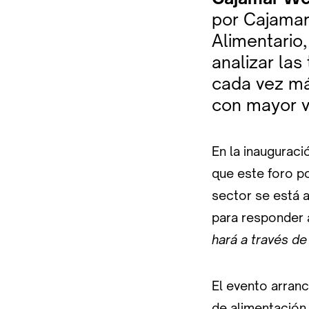
por Cajamar
Alimentario
analizar la
cada vez má
con mayor va
En la inauguraci
que este foro p
sector se está 
para responder 
hará a través de
El evento arran
de alimentació