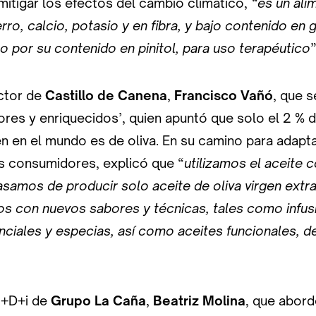
mitigar los efectos del cambio climático,
“es un ali
rro, calcio, potasio y en fibra, y bajo contenido en 
 por su contenido en pinitol, para uso terapéutico
”
ector de
Castillo de Canena
,
Francisco Vañó
, que s
res y enriquecidos’, quien apuntó que solo el 2 % d
 en el mundo es de oliva. En su camino para adapta
 consumidores, explicó que “
utilizamos el aceite 
samos de producir solo aceite de oliva virgen extra
s con nuevos sabores y técnicas, tales como infusi
nciales y especias, así como aceites funcionales, d
 I+D+i de
Grupo La Caña
,
Beatriz Molina
, que abord