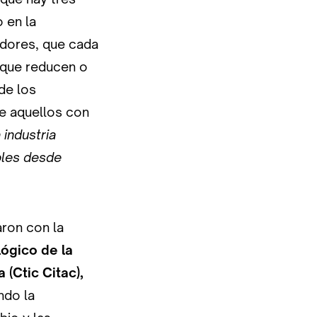
 en la
idores, que cada
 que reducen o
de los
e aquellos con
 industria
bles desde
ron con la
ógico de la
 (Ctic Citac),
ndo la