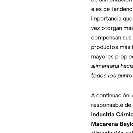
ejes de tendenci
importancia que
vez otorgan más
compensan sus e
productos más f
mayores propied
alimentaria hac
todos los punto
A continuación,
responsable de
Industria Cárni
Macarena Bayl