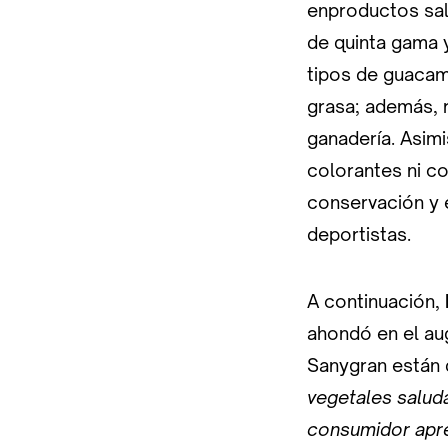
enproductos sa
de quinta gama 
tipos de guacamo
grasa; además, r
ganadería. Asimi
colorantes ni co
conservación y e
deportistas.
A continuación,
ahondó en el au
Sanygran están 
vegetales saluda
consumidor aprec