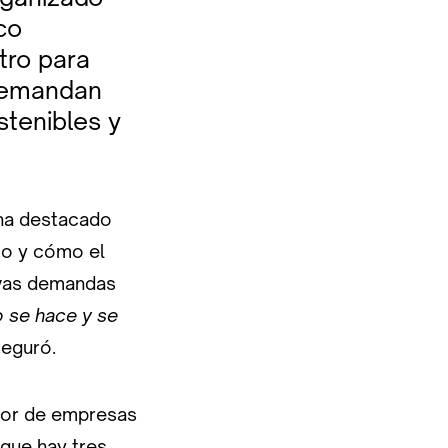
co
tro para
 demandan
stenibles y
 ha destacado
mo y cómo el
evas demandas
o se hace y se
seguró.
sor de empresas
 que hay tres