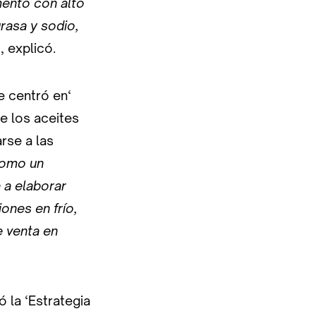
mento con alto
grasa y sodio,
, explicó.
e centró en‘
e los aceites
rse a las
como un
 a elaborar
ones en frío,
e venta en
ó la ‘Estrategia