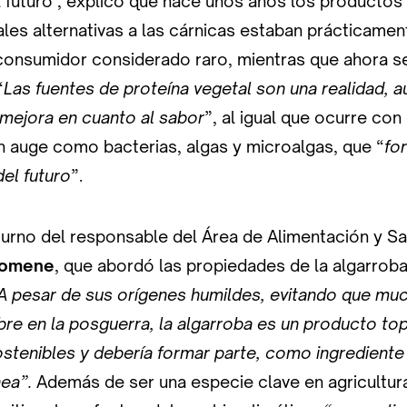
 futuro’, explicó que hace unos años los productos 
ales alternativas a las cárnicas estaban prácticame
 consumidor considerado raro, mientras que ahora s
“
Las fuentes de proteína vegetal son una realidad, 
mejora en cuanto al sabor
”, al igual que ocurre con
auge como bacterias, algas y microalgas, que “
fo
del futuro
”.
l turno del responsable del Área de Alimentación y S
Domene
, que abordó las propiedades de la algarro
A pesar de sus orígenes humildes, evitando que mu
re en la posguerra, la algarroba es un producto top
tenibles y debería formar parte, como ingrediente 
nea”.
Además de ser una especie clave en agricultur