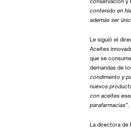
conservación y 
contenido en hie
además ser único
Le siguió el dir
Aceites innovado
que se consumen
demandas de los
condimento y pa
nuevos producto
con aceites ese
parafarmacias
”.
La directora de