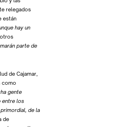
bio y las
nte relegados
e están
aunque hay un
 otros
rmarán parte de
alud de Cajamar,
ba como
cha gente
 entre los
primordial, de la
a de