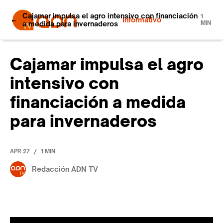
Cajamar impulsa el agro intensivo con financiación
1
Informativo
a medida para invernaderos
MIN
Cajamar impulsa el agro
intensivo con
financiación a medida
para invernaderos
/
APR 27
1 MIN
Redacción ADN TV