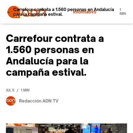
Carrefour contrata a 1.560 personas en Andalucía
1
Informativo
para la campaña estival.
MIN
Carrefour contrata a
1.560 personas en
Andalucía para la
campaña estival.
/
JUL 5
1 MIN
Redacción ADN TV