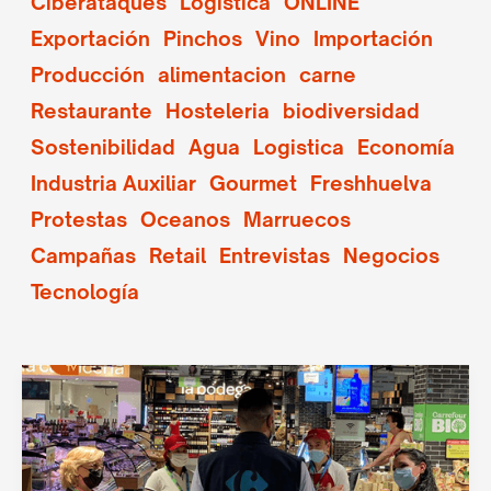
Ciberataques
Logística
ONLINE
Exportación
Pinchos
Vino
Importación
Producción
alimentacion
carne
Restaurante
Hosteleria
biodiversidad
Sostenibilidad
Agua
Logistica
Economía
Industria Auxiliar
Gourmet
Freshhuelva
Protestas
Oceanos
Marruecos
Campañas
Retail
Entrevistas
Negocios
Tecnología