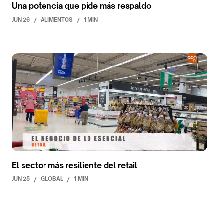
Una potencia que pide más respaldo
JUN 26
/
ALIMENTOS
/
1 MIN
El sector más resiliente del retail
JUN 25
/
GLOBAL
/
1 MIN