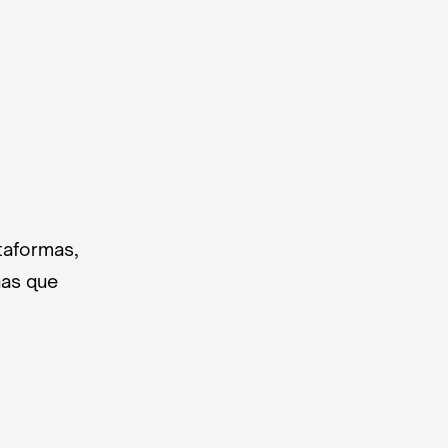
taformas,
nas que