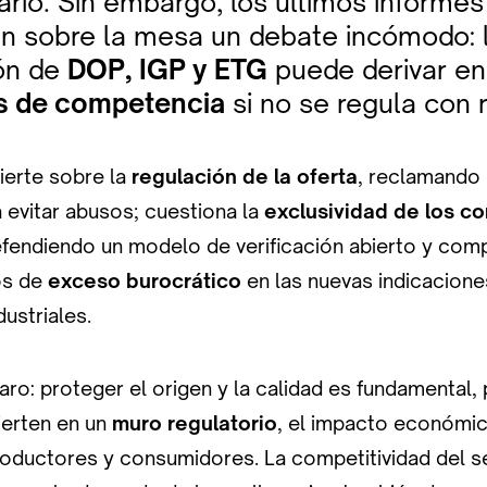
rio. Sin embargo, los últimos informes
 sobre la mesa un debate incómodo: 
ón de
DOP, IGP y ETG
puede derivar en
es de competencia
si no se regula con r
ierte sobre la
regulación de la oferta
, reclamando 
 evitar abusos; cuestiona la
exclusividad de los c
efendiendo un modelo de verificación abierto y compe
os de
exceso burocrático
en las nuevas indicacion
dustriales.
aro: proteger el origen y la calidad es fundamental, 
erten en un
muro regulatorio
, el impacto económi
roductores y consumidores. La competitividad del s