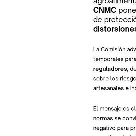
agroalimenta
CNMC
ponen
de protecci
distorsion
La Comisión adv
temporales para
reguladores
, d
sobre los riesg
artesanales e in
El mensaje es cl
normas se convi
negativo para p