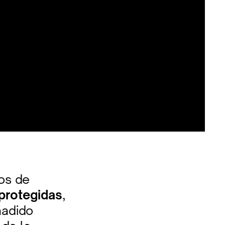
vos de
protegidas
,
ñadido