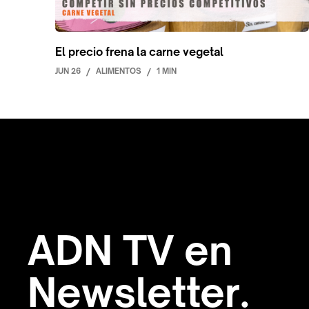
El precio frena la carne vegetal
JUN 26
/
ALIMENTOS
/
1 MIN
ADN TV en
Newsletter.