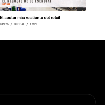
El sector más resiliente del retail
JUN 25
/
GLOBAL
/
1 MIN