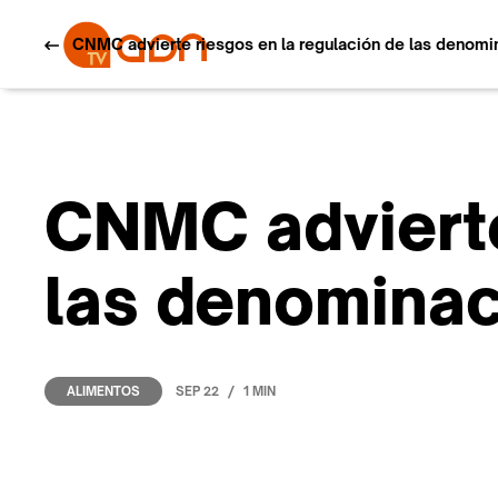
CNMC advierte riesgos en la regulación de las denomi
CNMC advierte
las denominac
/
SEP 22
1 MIN
ALIMENTOS