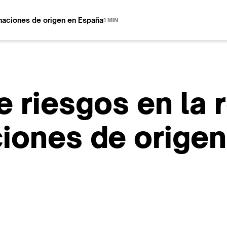
naciones de origen en España
1 MIN
 riesgos en la 
iones de orige