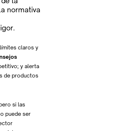
 de la
la normativa
igor.
límites claros y
onsejos
titivo; y alerta
es de productos
pero si las
co puede ser
ector