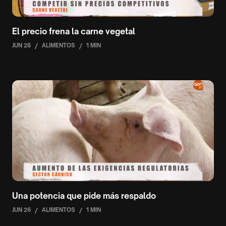
El precio frena la carne vegetal
JUN 26
/
ALIMENTOS
/
1 MIN
Una potencia que pide más respaldo
JUN 26
/
ALIMENTOS
/
1 MIN