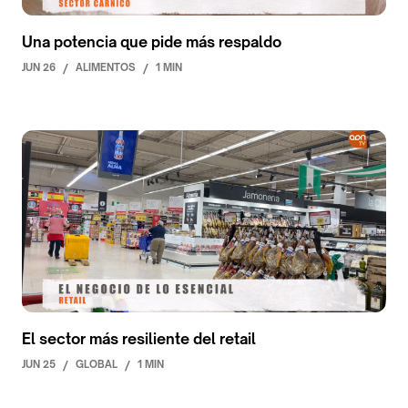
Una potencia que pide más respaldo
JUN 26
/
ALIMENTOS
/
1 MIN
El sector más resiliente del retail
JUN 25
/
GLOBAL
/
1 MIN