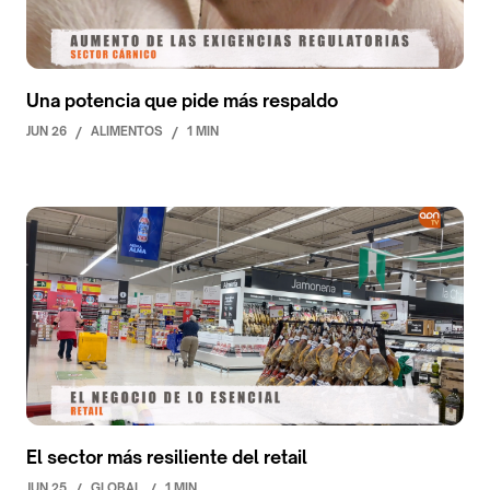
Una potencia que pide más respaldo
JUN 26
/
ALIMENTOS
/
1 MIN
El sector más resiliente del retail
JUN 25
/
GLOBAL
/
1 MIN