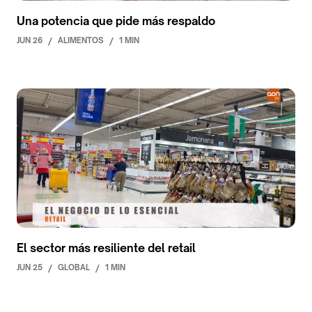
Una potencia que pide más respaldo
JUN 26
/
ALIMENTOS
/
1 MIN
El sector más resiliente del retail
JUN 25
/
GLOBAL
/
1 MIN