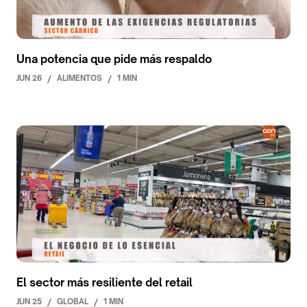
Una potencia que pide más respaldo
JUN 26
/
ALIMENTOS
/
1 MIN
El sector más resiliente del retail
JUN 25
/
GLOBAL
/
1 MIN