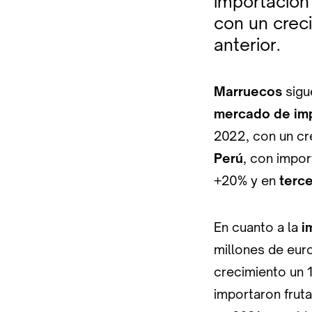
importación 
con un crec
anterior.
Marruecos
sigu
mercado de imp
2022, con un cr
Perú
, con impor
+20% y en
terce
En cuanto a la
i
millones de euro
crecimiento un
importaron frut