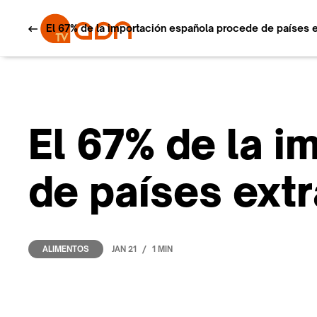
El 67% de la importación española procede de países 
El 67% de la 
de países ext
/
JAN 21
1 MIN
ALIMENTOS