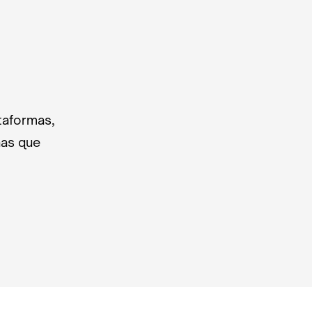
taformas,
nas que