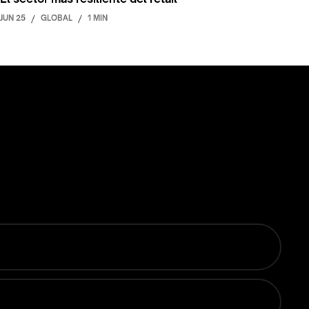
JUN 25
/
GLOBAL
/
1 MIN