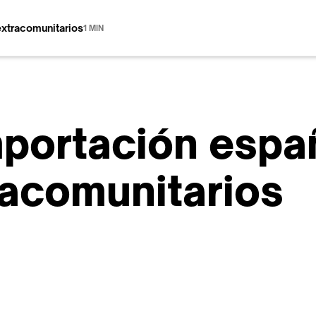
extracomunitarios
1 MIN
importación esp
racomunitarios