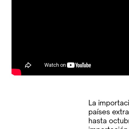
La importac
países extr
hasta octub