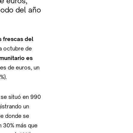
e euros,
iodo del año
s frescas del
a octubre de
munitario es
nes de euros, un
%).
se situó en 990
gistrando un
e donde se
 un 30% más que