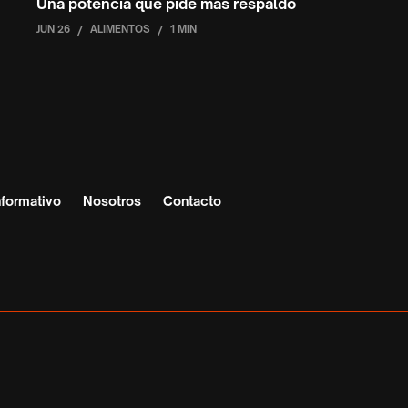
Una potencia que pide más respaldo
JUN 26
/
ALIMENTOS
/
1 MIN
nformativo
Nosotros
Contacto