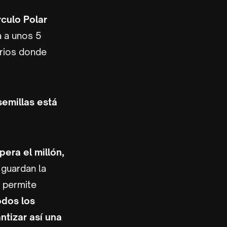
rculo Polar
a a unos 5
orios donde
semillas está
pera el millón,
 guardan la
 permite
odos los
ntizar así una