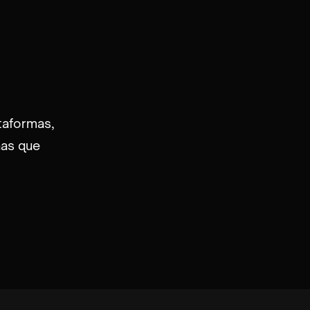
taformas,
nas que