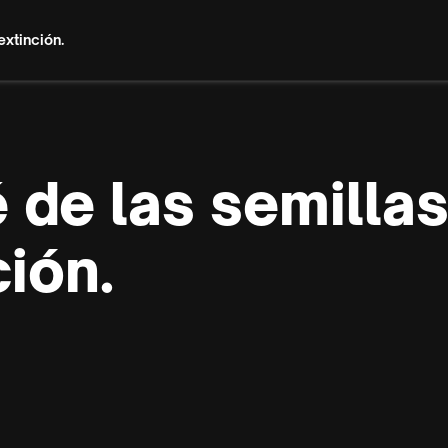
extinción.
 de las semillas
ción.