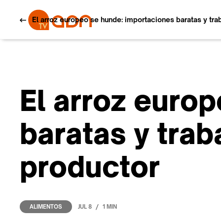
El arroz europeo se hunde: importaciones baratas y tra
El arroz euro
baratas y trab
productor
/
JUL 8
1 MIN
ALIMENTOS