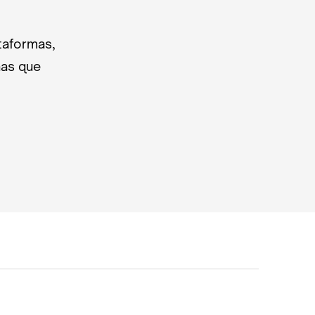
taformas,
nas que