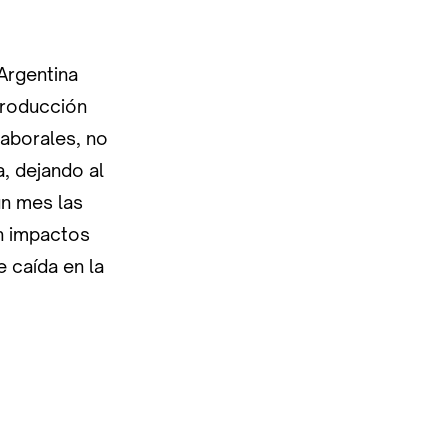
Argentina
producción
laborales, no
, dejando al
un mes las
on impactos
 caída en la