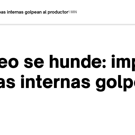
bas internas golpean al productor
1 MIN
peo se hunde: i
as internas golp