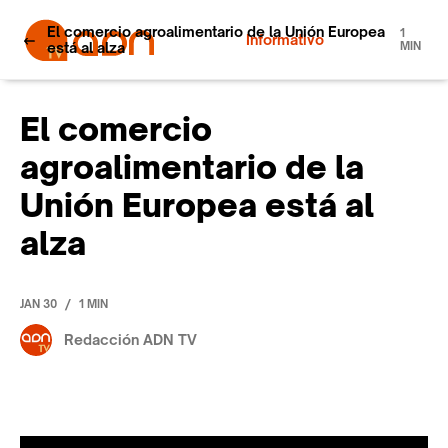
El comercio agroalimentario de la Unión Europea
1
Informativo
está al alza
MIN
El comercio
agroalimentario de la
Unión Europea está al
alza
/
JAN 30
1 MIN
Redacción ADN TV