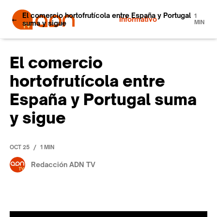
El comercio hortofrutícola entre España y Portugal
1
Informativo
suma y sigue
MIN
El comercio
hortofrutícola entre
España y Portugal suma
y sigue
/
OCT 25
1 MIN
Redacción ADN TV