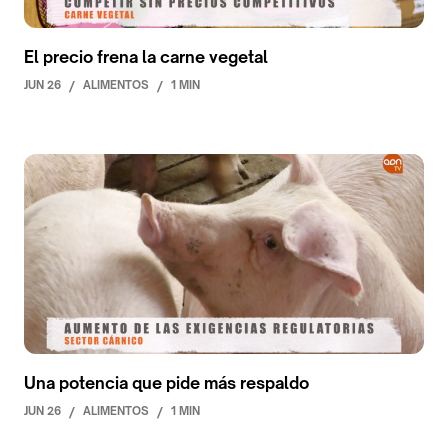
El precio frena la carne vegetal
JUN 26
/
ALIMENTOS
/
1 MIN
Una potencia que pide más respaldo
JUN 26
/
ALIMENTOS
/
1 MIN