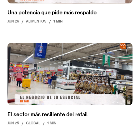
Una potencia que pide más respaldo
JUN 26
/
ALIMENTOS
/
1 MIN
El sector más resiliente del retail
JUN 25
/
GLOBAL
/
1 MIN