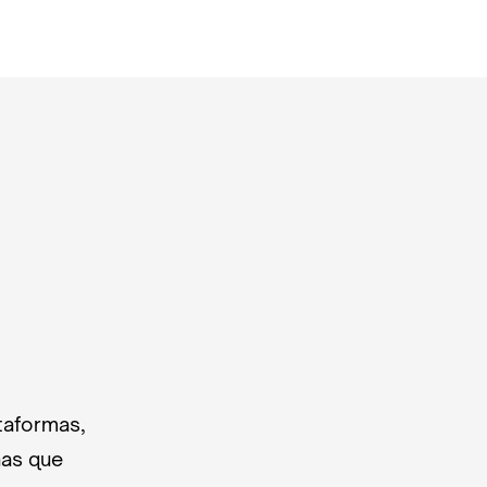
taformas,
nas que