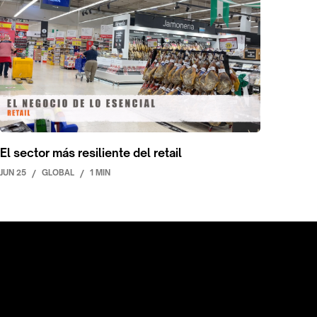
El sector más resiliente del retail
JUN 25
/
GLOBAL
/
1 MIN