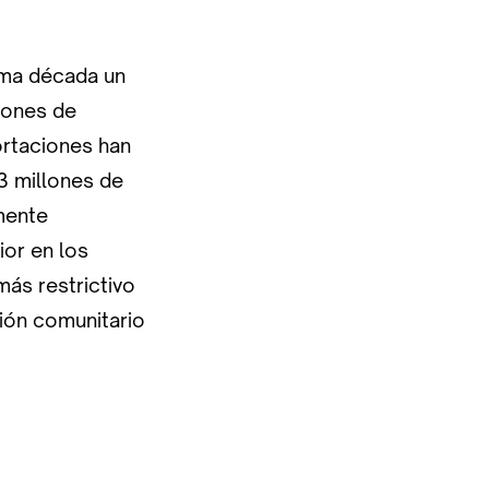
tima década un
lones de
ortaciones han
3 millones de
mente
ior en los
más restrictivo
ión comunitario