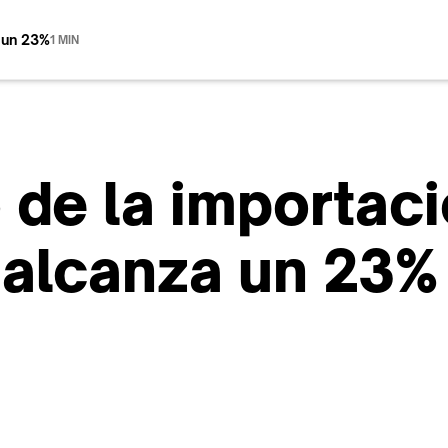
a un 23%
1 MIN
 de la importac
a alcanza un 23%