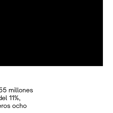
955 millones
el 11%,
eros ocho