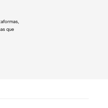
taformas,
nas que