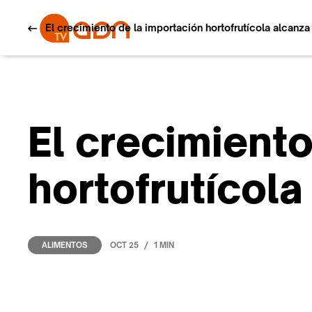
El crecimiento de la importación hortofrutícola alcanz
El crecimiento
hortofrutícol
/
OCT 25
1 MIN
ALIMENTOS