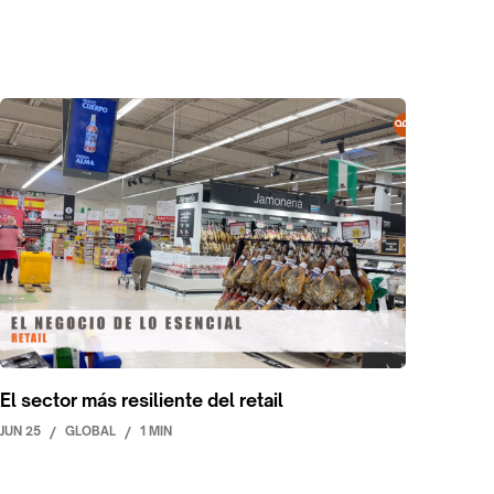
El sector más resiliente del retail
JUN 25
/
GLOBAL
/
1 MIN