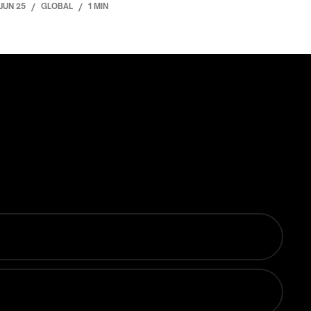
JUN 25
/
GLOBAL
/
1 MIN