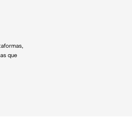
taformas,
nas que