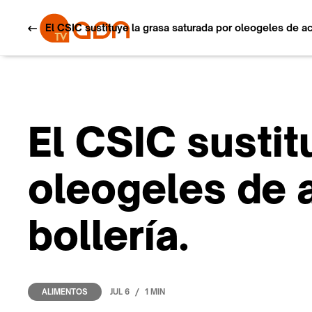
El CSIC sustituye la grasa saturada por oleogeles de ac
El CSIC sustit
oleogeles de a
bollería.
/
JUL 6
1 MIN
ALIMENTOS