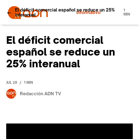
El déficit comercial español se reduce un 25%
1
Informativo
interanual
MIN
El déficit comercial
español se reduce un
25% interanual
/
JUL 29
1 MIN
Redacción ADN TV