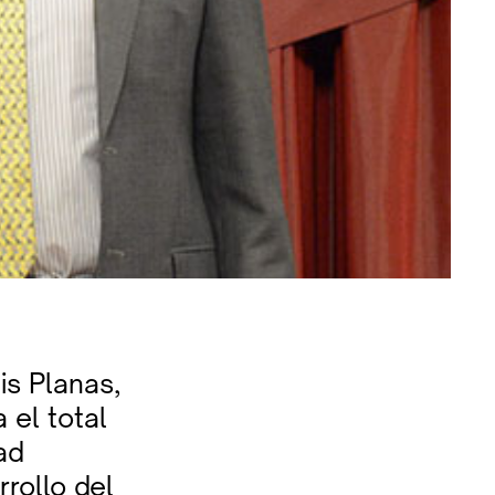
is Planas,
 el total
ad
rollo del