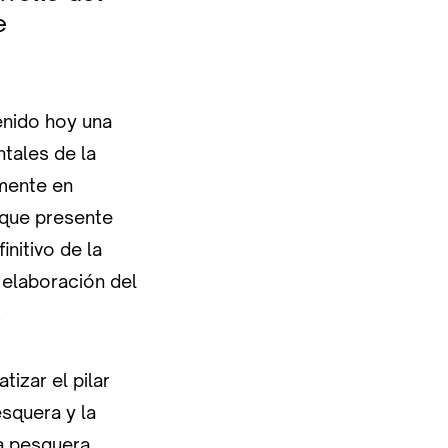
e
enido hoy una
tales de la
lmente en
 que presente
initivo de la
 elaboración del
.
tizar el pilar
squera y la
a pesquera. .