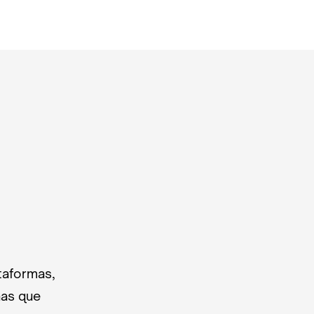
taformas,
nas que