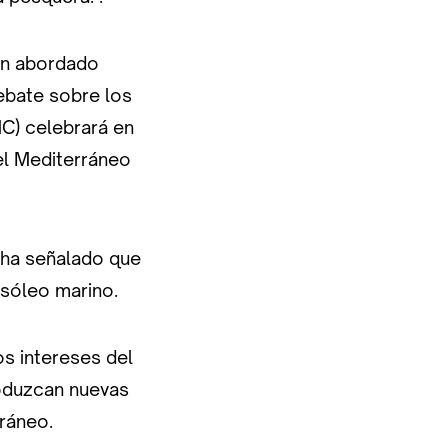
an abordado
ebate sobre los
C) celebrará en
 el Mediterráneo
 ha señalado que
asóleo marino.
os intereses del
roduzcan nuevas
rráneo.