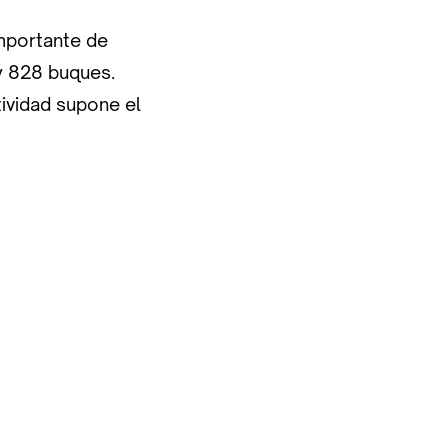
mportante de
y 828 buques.
ividad supone el