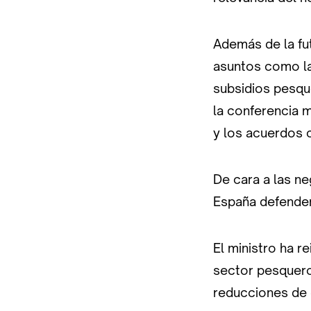
Además de la fu
asuntos como la
subsidios pesqu
la conferencia m
y los acuerdos 
De cara a las n
España defender
El ministro ha r
sector pesquero
reducciones de d