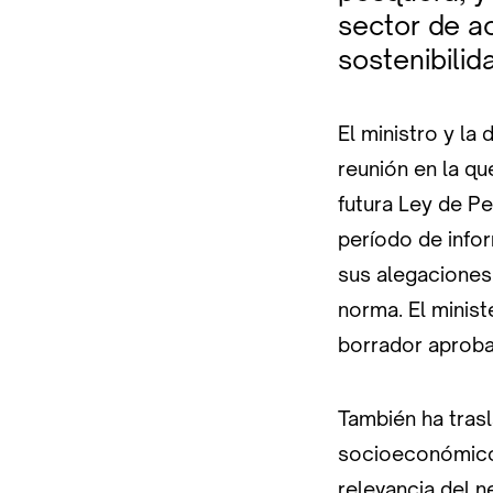
sector de ac
sostenibilid
El ministro y la
reunión en la q
futura Ley de P
período de infor
sus alegaciones 
norma. El minis
borrador aprobad
También ha trasl
socioeconómico d
relevancia del n