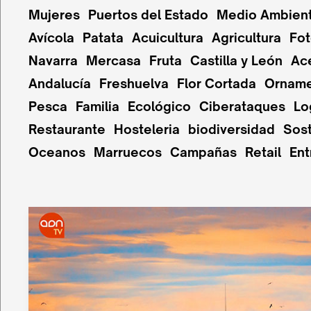
Mujeres
Puertos del Estado
Medio Ambien
Avícola
Patata
Acuicultura
Agricultura
Fot
Navarra
Mercasa
Fruta
Castilla y León
Ac
Andalucía
Freshuelva
Flor Cortada
Orname
Pesca
Familia
Ecológico
Ciberataques
Lo
Restaurante
Hosteleria
biodiversidad
Sost
Oceanos
Marruecos
Campañas
Retail
Ent