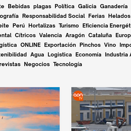
te
Bebidas
plagas
Política
Galicia
Ganadería
ografía
Responsabilidad Social
Ferias
Helados
eite
Perú
Hortalizas
Turismo
Eficiencia Energét
ntal
Cítricos
Valencia
Aragón
Cataluña
Euro
gística
ONLINE
Exportación
Pinchos
Vino
Imp
enibilidad
Agua
Logistica
Economía
Industria 
revistas
Negocios
Tecnología