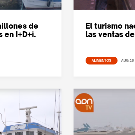
millones de
El turismo na
 en I+D+i.
las ventas d
AUG 26
ALIMENTOS