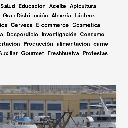
Salud
Educación
Aceite
Apicultura
Gran Distribución
Almería
Lácteos
ica
Cerveza
E-commerce
Cosmética
pa
Desperdicio
Investigación
Consumo
ortación
Producción
alimentacion
carne
Auxiliar
Gourmet
Freshhuelva
Protestas