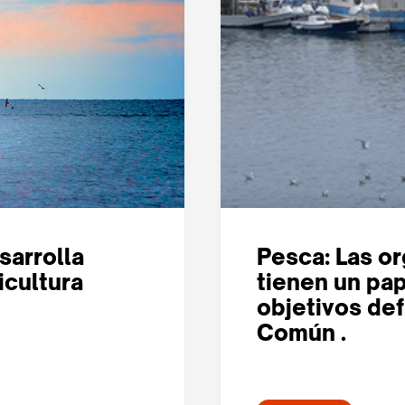
sarrolla
Pesca: Las o
icultura
tienen un pap
objetivos def
Común .