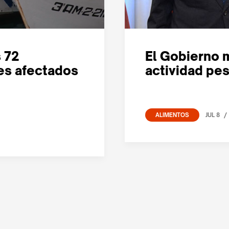
s 72
El Gobierno 
es afectados
actividad pe
/
JUL 8
ALIMENTOS