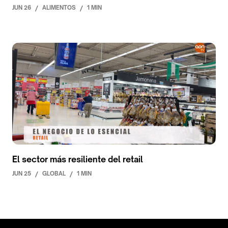
JUN 26
/
ALIMENTOS
/
1 MIN
El sector más resiliente del retail
JUN 25
/
GLOBAL
/
1 MIN