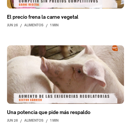
El precio frena la carne vegetal
JUN 26
/
ALIMENTOS
/
1 MIN
Una potencia que pide más respaldo
JUN 26
/
ALIMENTOS
/
1 MIN