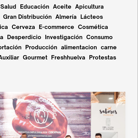
Salud
Educación
Aceite
Apicultura
Gran Distribución
Almería
Lácteos
ica
Cerveza
E-commerce
Cosmética
pa
Desperdicio
Investigación
Consumo
ortación
Producción
alimentacion
carne
Auxiliar
Gourmet
Freshhuelva
Protestas