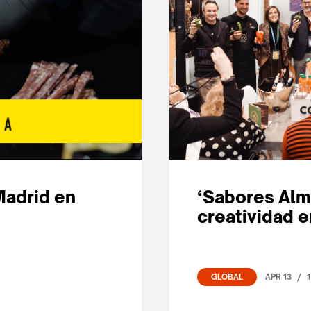
Madrid en
‘Sabores Alm
creatividad 
/
APR 13
1
GLOBAL