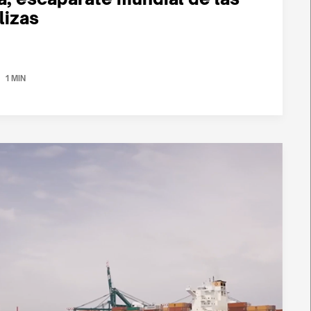
lizas
1 MIN