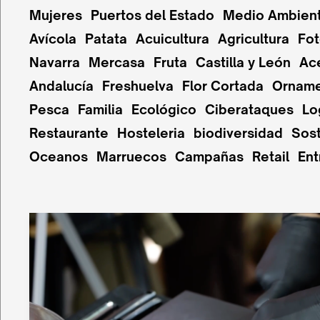
Mujeres
Puertos del Estado
Medio Ambien
Avícola
Patata
Acuicultura
Agricultura
Fot
Navarra
Mercasa
Fruta
Castilla y León
Ac
Andalucía
Freshuelva
Flor Cortada
Orname
Pesca
Familia
Ecológico
Ciberataques
Lo
Restaurante
Hosteleria
biodiversidad
Sost
Oceanos
Marruecos
Campañas
Retail
Ent