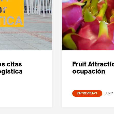
s citas
Fruit Attract
ogistica
ocupación
JUN 7
ENTREVISTAS