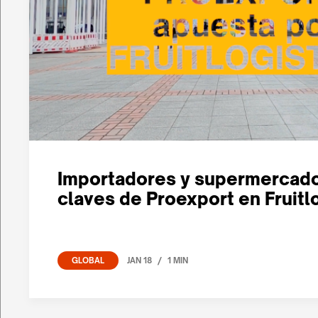
Importadores y supermercado
claves de Proexport en Fruitl
/
JAN 18
1 MIN
GLOBAL