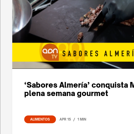
‘Sabores Almería’ conquista 
plena semana gourmet
/
APR 15
1 MIN
ALIMENTOS