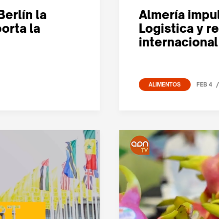
erlín la
Almería impul
orta la
Logistica y r
internacional
/
FEB 4
ALIMENTOS