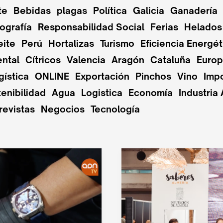
te
Bebidas
plagas
Política
Galicia
Ganadería
ografía
Responsabilidad Social
Ferias
Helados
eite
Perú
Hortalizas
Turismo
Eficiencia Energét
ntal
Cítricos
Valencia
Aragón
Cataluña
Euro
gística
ONLINE
Exportación
Pinchos
Vino
Imp
enibilidad
Agua
Logistica
Economía
Industria 
revistas
Negocios
Tecnología