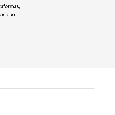
taformas,
nas que