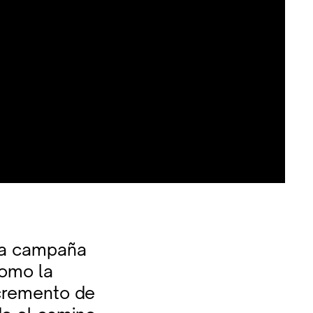
 la campaña
como la
incremento de