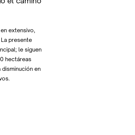
ndo el camino
 en extensivo,
 La presente
cipal; le siguen
00 hectáreas
a disminución en
vos.