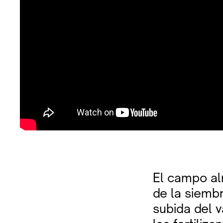
El campo al
de la siemb
subida del v