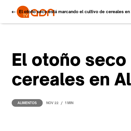
El otoño seco está marcando el cultivo de cereales en
El otoño seco 
cereales en A
/
NOV 22
1 MIN
ALIMENTOS