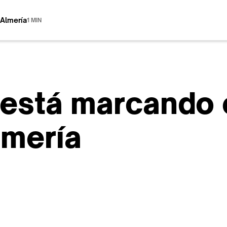
 Almería
1 MIN
está marcando e
lmería