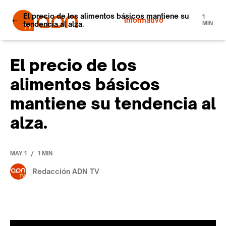
El precio de los alimentos básicos mantiene su
1
Informativo
tendencia al alza.
MIN
El precio de los
alimentos básicos
mantiene su tendencia al
alza.
/
MAY 1
1 MIN
Redacción ADN TV