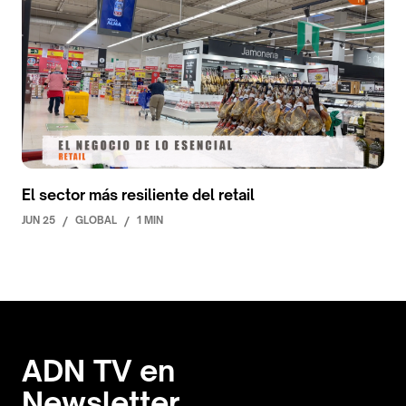
El sector más resiliente del retail
JUN 25
/
GLOBAL
/
1 MIN
ADN TV en
Newsletter.