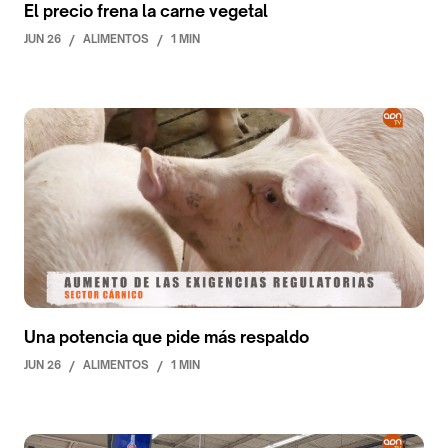
El precio frena la carne vegetal
JUN 26
/
ALIMENTOS
/
1 MIN
Una potencia que pide más respaldo
JUN 26
/
ALIMENTOS
/
1 MIN