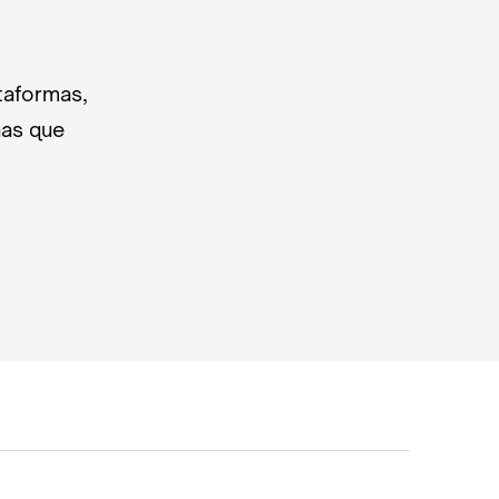
taformas,
nas que