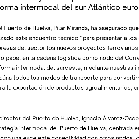
orma intermodal del sur Atlántico eur
l Puerto de Huelva, Pilar Miranda, ha asegurado que
izado este encuentro técnico “para presentar a lo
presas del sector los nuevos proyectos ferroviarios
ro papel en la cadena logística como nodo del Corr
forma intermodal del suroeste, mediante nuestras in
 aúna todos los modos de transporte para convertir
ra la exportación de productos agroalimentarios, e
 director del Puerto de Huelva, Ignacio Álvarez-Osso
rategia intermodal del Puerto de Huelva, centrada e
s con una excelente conectividad con otros nodos lo