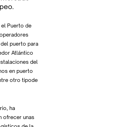
opeo.
 el Puerto de
s operadores
 del puerto para
edor Atlántico
stalaciones del
nos en puerto
ntre otro tipode
rio, ha
n ofrecer unas
gísticos de la