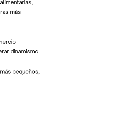
alimentarias,
pras más
mercio
erar dinamismo.
s más pequeños,