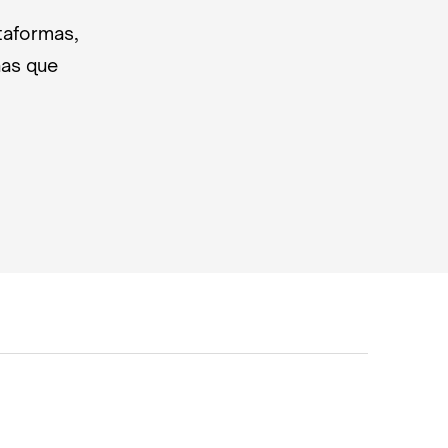
taformas,
nas que