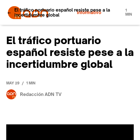
El tráfico portuario español resiste pese a la
1
Informativo
incertidumbre global
MIN
El tráfico portuario
español resiste pese a la
incertidumbre global
/
MAY 29
1 MIN
Redacción ADN TV