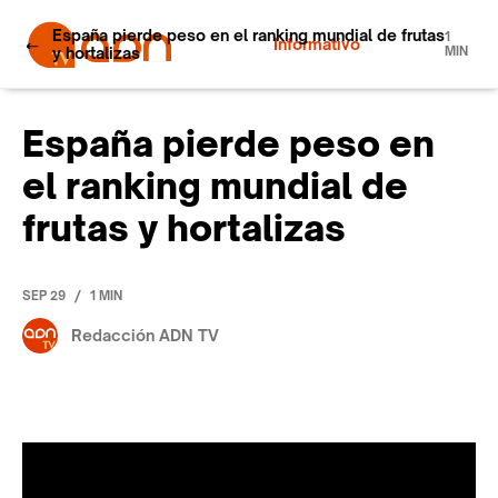
España pierde peso en el ranking mundial de frutas
1
Informativo
y hortalizas
MIN
España pierde peso en
el ranking mundial de
frutas y hortalizas
/
SEP 29
1 MIN
Redacción ADN TV