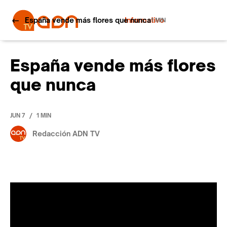
España vende más flores que nunca
Informativo
1 MIN
España vende más flores
que nunca
/
JUN 7
1 MIN
Redacción ADN TV